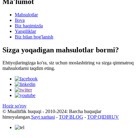
Ma'lumot
Mahsulotlar
Ilova
Biz haqimizda
Yangiliklar
Biz bilan bog'lanish
Sizga yoqadigan mahsulotlar bormi?
Ehtiyojlaringizga ko'ra, siz uchun moslashtiring va sizga qimmatroq
mahsulotlarni taqdim eting.
Hozir so'rov
© Mualliflik huquqi - 2010-2024: Barcha huquqlar
himoyalangan.
Sayt xaritasi
-
TOP BLOG
-
TOP QIDIRUV