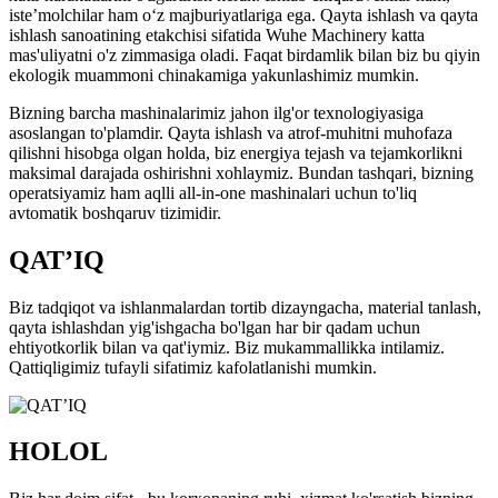
iste’molchilar ham o‘z majburiyatlariga ega. Qayta ishlash va qayta
ishlash sanoatining etakchisi sifatida Wuhe Machinery katta
mas'uliyatni o'z zimmasiga oladi. Faqat birdamlik bilan biz bu qiyin
ekologik muammoni chinakamiga yakunlashimiz mumkin.
Bizning barcha mashinalarimiz jahon ilg'or texnologiyasiga
asoslangan to'plamdir. Qayta ishlash va atrof-muhitni muhofaza
qilishni hisobga olgan holda, biz energiya tejash va tejamkorlikni
maksimal darajada oshirishni xohlaymiz. Bundan tashqari, bizning
operatsiyamiz ham aqlli all-in-one mashinalari uchun to'liq
avtomatik boshqaruv tizimidir.
QAT’IQ
Biz tadqiqot va ishlanmalardan tortib dizayngacha, material tanlash,
qayta ishlashdan yig'ishgacha bo'lgan har bir qadam uchun
ehtiyotkorlik bilan va qat'iymiz. Biz mukammallikka intilamiz.
Qattiqligimiz tufayli sifatimiz kafolatlanishi mumkin.
HOLOL