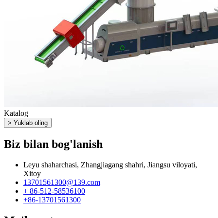
Katalog
> Yuklab oling
Biz bilan bog'lanish
Leyu shaharchasi, Zhangjiagang shahri, Jiangsu viloyati,
Xitoy
13701561300@139.com
+ 86-512-58536100
+86-13701561300