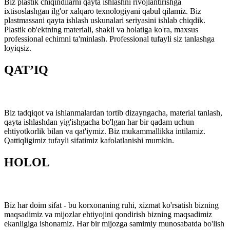
Biz plastik chiqindilarni qayta ishlashni rivojlantirishga
ixtisoslashgan ilg'or xalqaro texnologiyani qabul qilamiz. Biz
plastmassani qayta ishlash uskunalari seriyasini ishlab chiqdik.
Plastik ob'ektning materiali, shakli va holatiga ko'ra, maxsus
professional echimni ta'minlash. Professional tufayli siz tanlashga
loyiqsiz.
QAT’IQ
Biz tadqiqot va ishlanmalardan tortib dizayngacha, material tanlash,
qayta ishlashdan yig'ishgacha bo'lgan har bir qadam uchun
ehtiyotkorlik bilan va qat'iymiz. Biz mukammallikka intilamiz.
Qattiqligimiz tufayli sifatimiz kafolatlanishi mumkin.
HOLOL
Biz har doim sifat - bu korxonaning ruhi, xizmat ko'rsatish bizning
maqsadimiz va mijozlar ehtiyojini qondirish bizning maqsadimiz
ekanligiga ishonamiz. Har bir mijozga samimiy munosabatda bo'lish