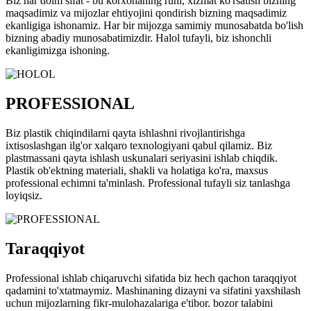
Biz har doim sifat - bu korxonaning ruhi, xizmat ko'rsatish bizning
maqsadimiz va mijozlar ehtiyojini qondirish bizning maqsadimiz
ekanligiga ishonamiz. Har bir mijozga samimiy munosabatda bo'lish
bizning abadiy munosabatimizdir. Halol tufayli, biz ishonchli
ekanligimizga ishoning.
PROFESSIONAL
Biz plastik chiqindilarni qayta ishlashni rivojlantirishga
ixtisoslashgan ilg'or xalqaro texnologiyani qabul qilamiz. Biz
plastmassani qayta ishlash uskunalari seriyasini ishlab chiqdik.
Plastik ob'ektning materiali, shakli va holatiga ko'ra, maxsus
professional echimni ta'minlash. Professional tufayli siz tanlashga
loyiqsiz.
Taraqqiyot
Professional ishlab chiqaruvchi sifatida biz hech qachon taraqqiyot
qadamini to'xtatmaymiz. Mashinaning dizayni va sifatini yaxshilash
uchun mijozlarning fikr-mulohazalariga e'tibor. bozor talabini