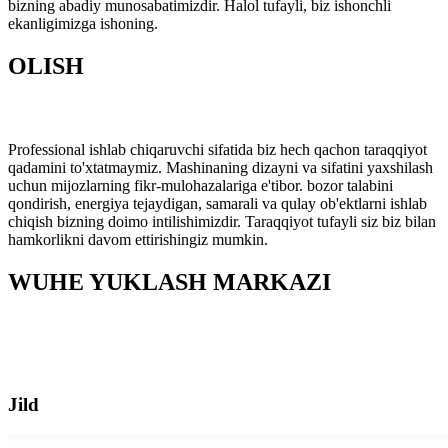
bizning abadiy munosabatimizdir. Halol tufayli, biz ishonchli
ekanligimizga ishoning.
OLISH
Professional ishlab chiqaruvchi sifatida biz hech qachon taraqqiyot
qadamini to'xtatmaymiz. Mashinaning dizayni va sifatini yaxshilash
uchun mijozlarning fikr-mulohazalariga e'tibor. bozor talabini
qondirish, energiya tejaydigan, samarali va qulay ob'ektlarni ishlab
chiqish bizning doimo intilishimizdir. Taraqqiyot tufayli siz biz bilan
hamkorlikni davom ettirishingiz mumkin.
WUHE YUKLASH MARKAZI
Jild