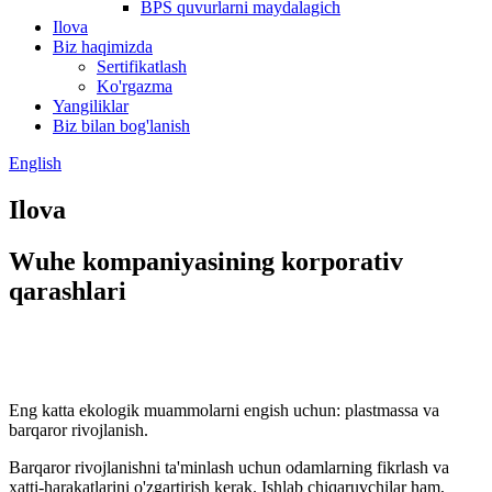
BPS quvurlarni maydalagich
Ilova
Biz haqimizda
Sertifikatlash
Ko'rgazma
Yangiliklar
Biz bilan bog'lanish
English
Ilova
Wuhe kompaniyasining korporativ
qarashlari
Eng katta ekologik muammolarni engish uchun: plastmassa va
barqaror rivojlanish.
Barqaror rivojlanishni ta'minlash uchun odamlarning fikrlash va
xatti-harakatlarini o'zgartirish kerak. Ishlab chiqaruvchilar ham,