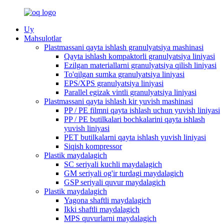
Uy
Mahsulotlar
Plastmassani qayta ishlash granulyatsiya mashinasi
Qayta ishlash kompaktorli granulyatsiya liniyasi
Ezilgan materiallarni granulyatsiya qilish liniyasi
To'qilgan sumka granulyatsiya liniyasi
EPS/XPS granulyatsiya liniyasi
Parallel egizak vintli granulyatsiya liniyasi
Plastmassani qayta ishlash kir yuvish mashinasi
PP / PE filmni qayta ishlash uchun yuvish liniyasi
PP / PE butilkalari bochkalarini qayta ishlash
yuvish liniyasi
PET butilkalarni qayta ishlash yuvish liniyasi
Siqish kompressor
Plastik maydalagich
SC seriyali kuchli maydalagich
GM seriyali og'ir turdagi maydalagich
GSP seriyali quvur maydalagich
Plastik maydalagich
Yagona shaftli maydalagich
Ikki shaftli maydalagich
MPS quvurlarni maydalagich