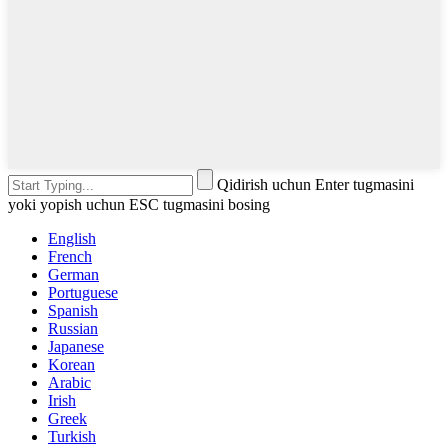
Qidirish uchun Enter tugmasini
yoki yopish uchun ESC tugmasini bosing
English
French
German
Portuguese
Spanish
Russian
Japanese
Korean
Arabic
Irish
Greek
Turkish